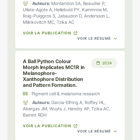
Auteurs:
Montandon SA, Beaudier P,
Ullate-Agote A, Helleboid PY, Kummrow M,
Roig-Puiggros S, Jabaudon D, Andersson L,
Milinkovitch MC, Tzika AC
VOIR LA PUBLICATION
VOIR LE RÉSUMÉ
A Ball Python Colour
2024
Morph Implicates MC1R in
Melanophore-
Xanthophore Distribution
and Pattern Formation.
Pigment cell & melanoma research
Auteurs:
Garcia-Elfring A, Roffey HL,
Abergas JM, Wuyts J, Hendry AP, Tzika AC,
Barrett RDH
VOIR LA PUBLICATION
VOIR LE RÉSUMÉ