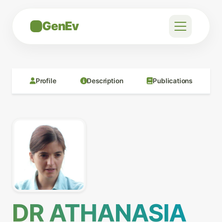
GenEv
Profile
Description
Publications
DR ATHANASIA