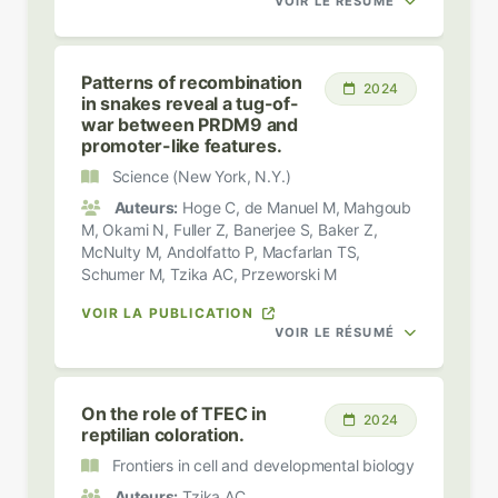
VOIR LE RÉSUMÉ
Patterns of recombination
2024
in snakes reveal a tug-of-
war between PRDM9 and
promoter-like features.
Science (New York, N.Y.)
Auteurs:
Hoge C, de Manuel M, Mahgoub
M, Okami N, Fuller Z, Banerjee S, Baker Z,
McNulty M, Andolfatto P, Macfarlan TS,
Schumer M, Tzika AC, Przeworski M
VOIR LA PUBLICATION
VOIR LE RÉSUMÉ
On the role of TFEC in
2024
reptilian coloration.
Frontiers in cell and developmental biology
Auteurs:
Tzika AC