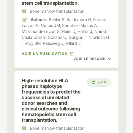
stem cell transplantation.
Bone marrow transplantation
Auteurs:
Buhler S, Baldomero H, Ferrari-
Lacraz S, Nunes JM, Sanchez-Mazas A,
Massouridi-Levrat S, Heim D, Halter J, Nair G,
Chalandon Y, Schanz U, Güngör T, Nicoloso G,
Tiercy JM, Passweg J, Villard J
VOIR LA PUBLICATION
VOIR LE RÉSUMÉ
High-resolution HLA
2019
phased haplotype
frequencies to predict the
success of unrelated
donor searches and
clinical outcome following
hematopoietic stem cell
transplantation.
Bone marrow transplantation