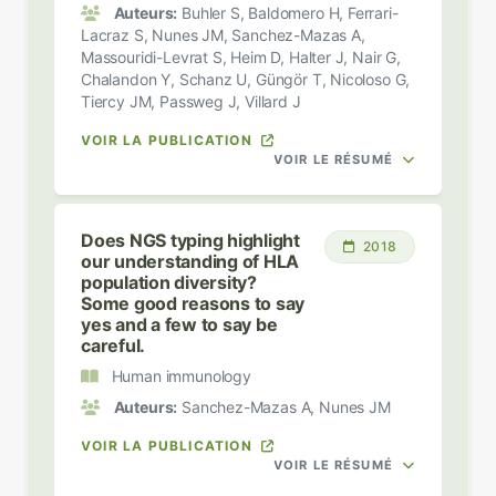
Auteurs:
Buhler S, Baldomero H, Ferrari-
Lacraz S, Nunes JM, Sanchez-Mazas A,
Massouridi-Levrat S, Heim D, Halter J, Nair G,
Chalandon Y, Schanz U, Güngör T, Nicoloso G,
Tiercy JM, Passweg J, Villard J
VOIR LA PUBLICATION
VOIR LE RÉSUMÉ
Does NGS typing highlight
2018
our understanding of HLA
population diversity?
Some good reasons to say
yes and a few to say be
careful.
Human immunology
Auteurs:
Sanchez-Mazas A, Nunes JM
VOIR LA PUBLICATION
VOIR LE RÉSUMÉ