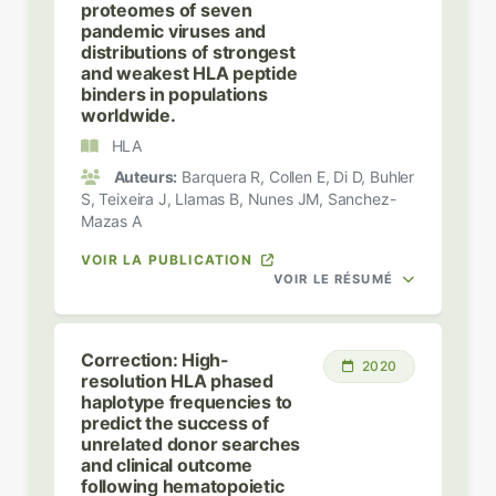
proteomes of seven
pandemic viruses and
distributions of strongest
and weakest HLA peptide
binders in populations
worldwide.
HLA
Auteurs:
Barquera R, Collen E, Di D, Buhler
S, Teixeira J, Llamas B, Nunes JM, Sanchez-
Mazas A
VOIR LA PUBLICATION
VOIR LE RÉSUMÉ
Correction: High-
2020
resolution HLA phased
haplotype frequencies to
predict the success of
unrelated donor searches
and clinical outcome
following hematopoietic