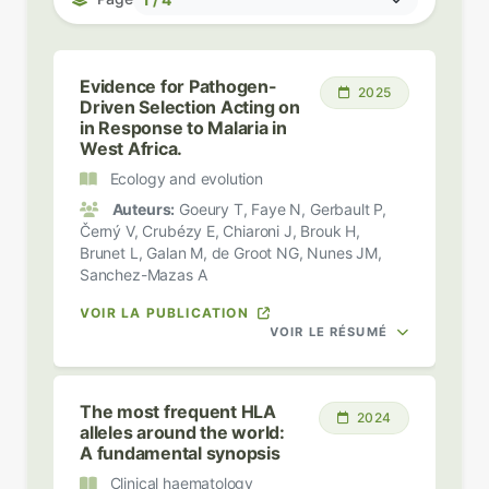
Evidence for Pathogen-
2025
Driven Selection Acting on
in Response to Malaria in
West Africa.
Ecology and evolution
Auteurs:
Goeury T, Faye N, Gerbault P,
Černý V, Crubézy E, Chiaroni J, Brouk H,
Brunet L, Galan M, de Groot NG, Nunes JM,
Sanchez-Mazas A
VOIR LA PUBLICATION
VOIR LE RÉSUMÉ
The most frequent HLA
2024
alleles around the world:
A fundamental synopsis
Clinical haematology