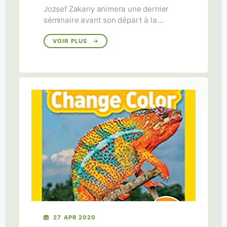
Jozsef Zakany animera une dernier
séminaire avant son départ à la
retraite le 24 septembre à 16 dans
l'auditoire A300 (Sciences II).
VOIR PLUS
27 APR 2020