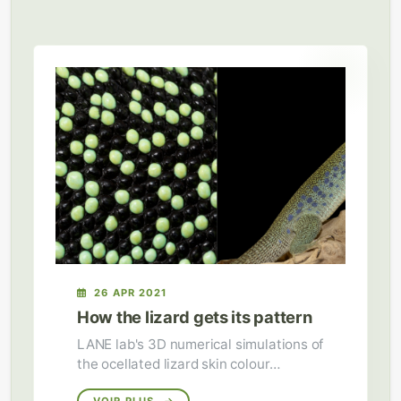
26 APR 2021
How the lizard gets its pattern
LANE lab's 3D numerical simulations of
the ocellated lizard skin colour
patterning are published today in