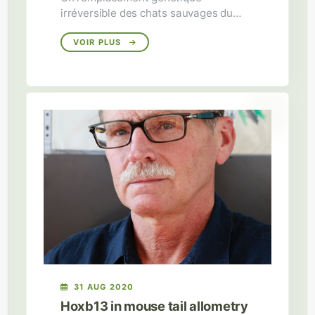
irréversible des chats sauvages du
Jura suisse par les chats domestiques
est prédit si aucune mesure préventive
VOIR PLUS
n’est prise.
31 AUG 2020
Hoxb13 in mouse tail allometry