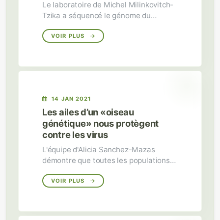
Le laboratoire de Michel Milinkovitch-
Tzika a séquencé le génome du
serpent rat du Texas et suggère
qu'une mutation régulatrice du MITF
VOIR PLUS
provoque le phénotype leucistique.
14 JAN 2021
Les ailes d’un «oiseau
génétique» nous protègent
contre les virus
L'équipe d'Alicia Sanchez-Mazas
démontre que toutes les populations
sont aptes à se protéger contre une
grande variété de virus, grâce aux
VOIR PLUS
deux gènes immunitaires HLA les plus
diversifiés chez l’humain.