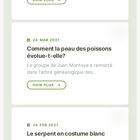
Nature Communications.
VOIR PLUS
24 MAR 2021
Comment la peau des poissons
évolue-t-elle?
Le groupe de Juan Montoya a remonté
dans l’arbre généalogique des
poissons à nageoires rayonnées afin
de reconstituer l’évolution des
VOIR PLUS
structures protectrices de leur peau.
24 FEB 2021
Le serpent en costume blanc