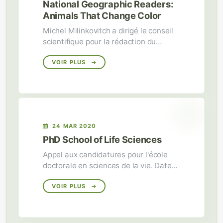
National Geographic Readers:
Animals That Change Color
Michel Milinkovitch a dirigé le conseil
scientifique pour la rédaction du
contenu du numéro ‘Animals That
Change Colors’ du magazine
VOIR PLUS
NATIONAL GEOGRAPHIC KIDS.
24 MAR 2020
PhD School of Life Sciences
Appel aux candidatures pour l'école
doctorale en sciences de la vie. Date
limite d'inscription : 15 avril 2020
VOIR PLUS