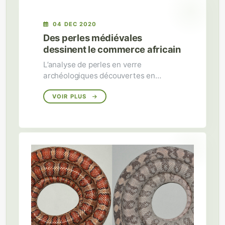
04 DEC 2020
Des perles médiévales
dessinent le commerce africain
L’analyse de perles en verre
archéologiques découvertes en
Afrique de l’Ouest subsaharienne
révèle toute l’étendue des voies
VOIR PLUS
commerciales internationales de cette
région entre le 7e et le 13e siècle.