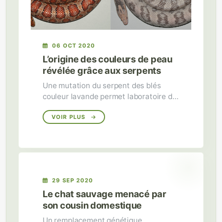
06 OCT 2020
L’origine des couleurs de peau
révélée grâce aux serpents
Une mutation du serpent des blés
couleur lavande permet laboratoire de
Michel Milinkovitch de comprendre les
mécanismes responsables de
VOIR PLUS
l’extraordinaire variété de couleurs de
peau chez les vertébrés.
29 SEP 2020
Le chat sauvage menacé par
son cousin domestique
Un remplacement génétique