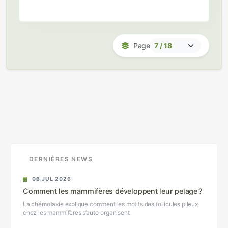
guide étape par étape pour
l'assemblage de-novo d'un génome de
reptil de haute qualité
Page
DERNIÈRES NEWS
06 JUL 2026
Comment les mammifères développent leur pelage ?
La chémotaxie explique comment les motifs des follicules pileux
chez les mammifères s’auto‑organisent.