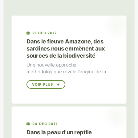
21 DEC 2017
Dans le fleuve Amazone, des
sardines nous emmènent aux
sources de la biodiversité
Une nouvelle approche
méthodologique révèle l’origine de la
diversité génétique dans le bassin
amazonien et permet d’estimer
VOIR PLUS
l’impact des interventions humaines
futures.
20 DEC 2017
Dans la peau d'un reptile