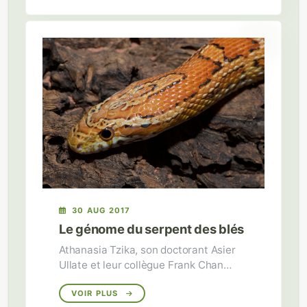
30 AUG 2017
Le génome du serpent des blés
Athanasia Tzika, son doctorant Asier
Ullate et leur collègue Frank Chan
(FML de la Max Planck Society,
Tübingen, Allemagne) publient un
VOIR PLUS