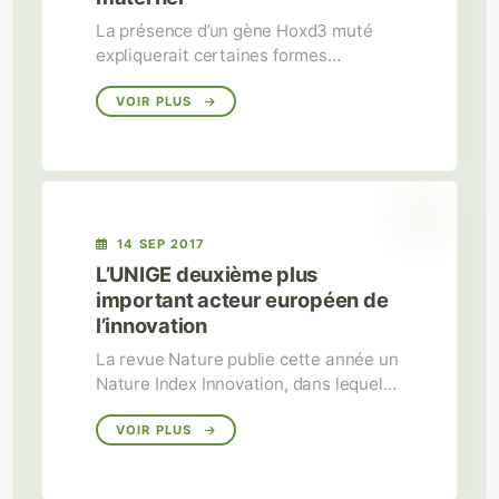
La présence d’un gène Hoxd3 muté
expliquerait certaines formes
d’insuffisance intestinale chez les
nouveau-nés
VOIR PLUS
14 SEP 2017
L’UNIGE deuxième plus
important acteur européen de
l’innovation
La revue Nature publie cette année un
Nature Index Innovation, dans lequel
l’Université de Genève figure au 21e
rang mondial.
VOIR PLUS